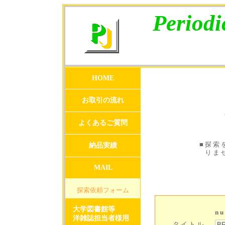
Periodi
HOME
お取引の流れ
よくあるご質問
■
探索
納品実績
りま
MAIL
探索依頼フォーム
大学図書館等
n
洋雑誌担当者様用
タイトル