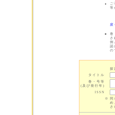
ご
●
等
戻
巻
■
さ
例
認
の
探
タイトル
巻・号等
(及び発行年)
ISSN
※
同
め
さ