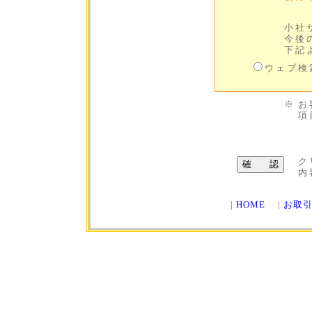
小社
今後
下記
ウェブ
※
お
項
ク
内
|
HOME
|
お取