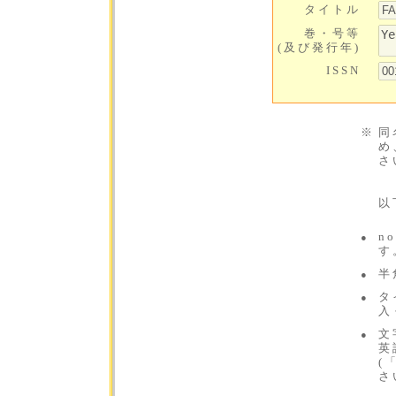
タイトル
巻・号等
(及び発行年)
ISSN
※
同
め
さ
以
n
●
す
半
●
タ
●
入
文
●
英
(
さ